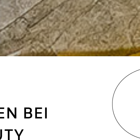
N BEI
UTY