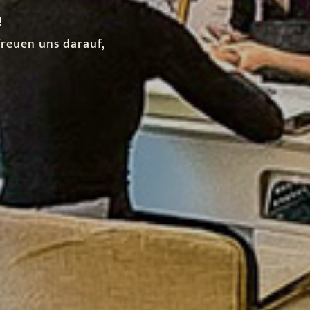
!
freuen uns darauf,